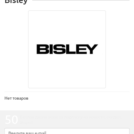
Нет товаров
50
Баллов дарим всем за подписку на новости
, скидки,
акции
!