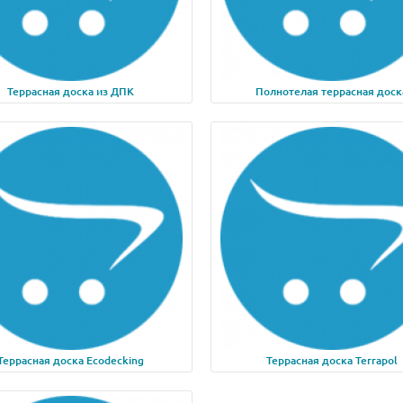
Террасная доска из ДПК
Полнотелая террасная доск
родаж!
ка специальная с гайкой
Cтеновые сендвич панел
Центр-100+30 или 150+30
Террасная доска Ecodecking
Террасная доска Terrapol
робки (брутто):
5 кг
ство в коробке, шт:
100 шт.