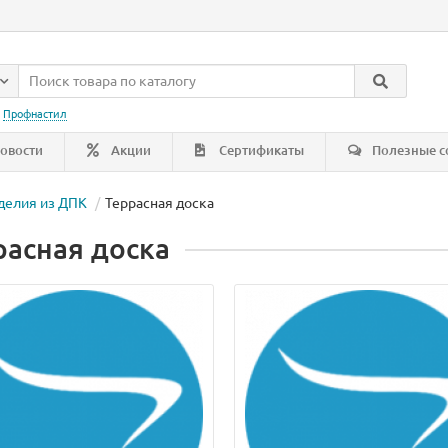
:
Профнастил
овости
Акции
Сертификаты
Полезные с
делия из ДПК
Террасная доска
расная доска