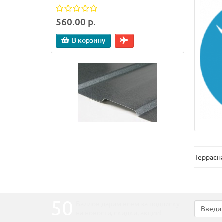
560.00 р.
140.0
В корзину
В
Террасн
50
Баллов дарим всем за подписку
на новости
, скидки, акции
!