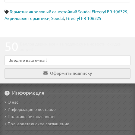
Герметик акриловый огнестойкий Soudal Firecryl FR 106329
,
Акриловые герметики
,
Soudal
,
Firecryl FR 106329
50
Баллов дарим всем за подписку на новости
, скидки,
акции
!
Оформить подписку
Информация
О нас
Информация о доставке
Политика безопасности
Пользовательское соглашение