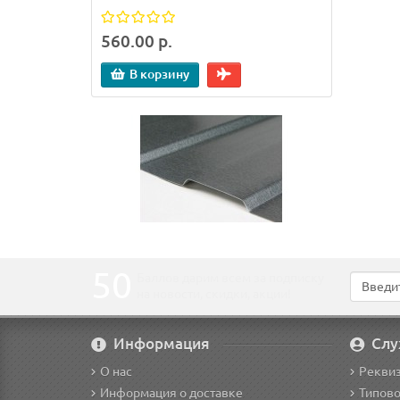
560.00 р.
140.0
В корзину
В
50
Баллов дарим всем за подписку
на новости
, скидки, акции
!
Информация
Слу
О нас
Рекви
Информация о доставке
Типово