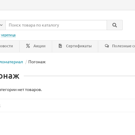
:
черепица
овости
Акции
Сертификаты
Полезные с
ломатериал
Погонаж
онаж
атегории нет товаров.
ж