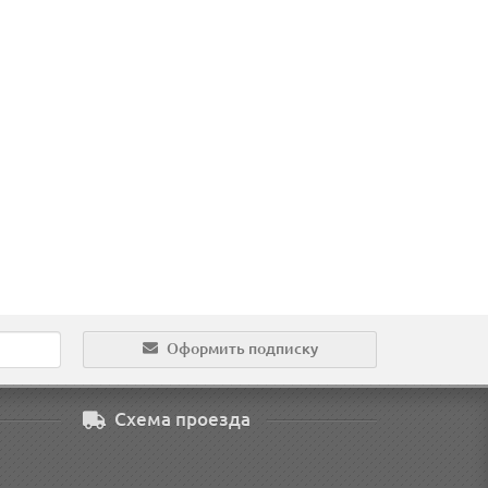
73.00 р.
486.00 
В корзину
В кор
Оформить подписку
Схема проезда