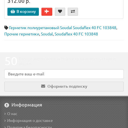
312.00 р.
В корзину
Герметик полиуретановый Soudal Soudaflex 40 FC 103848
,
Прочие герметики
,
Soudal
,
Soudaflex 40 FC 103848
50
Баллов дарим всем за подписку на новости
, скидки,
акции
!
Оформить подписку
Информация
О нас
Информация о доставке
Политика безопасности